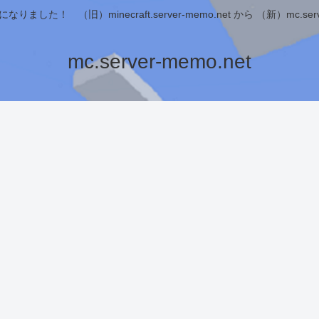
ました！ （旧）minecraft.server-memo.net から （新）mc.serve
mc.server-memo.net