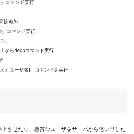
p」コマンド実行
に直接追加
op」コマンド実行
消し
上からdeopコマンド実行
削除
eop [ユーザ名]」コマンドを実行
バを停止させたり、悪質なユーザをサーバから追い出した