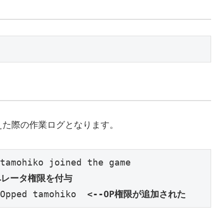
たえた際の作業ログとなります。
tamohiko joined the game

オペレータ権限を付与
Opped tamohiko  
<--OP権限が追加された