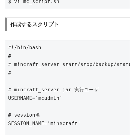
作成するスクリプト
#!/bin/bash

#

# mincraft_server start/stop/backup/status
#

# mincraft_server.jar 実行ユーザ

USERNAME='mcadmin'

# session名

SESSION_NAME='minecraft'
