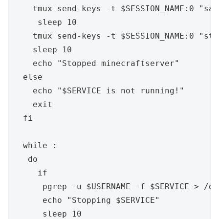
    tmux send-keys -t $SESSION_NAME:0 "sav
     sleep 10

    tmux send-keys -t $SESSION_NAME:0 "sto
    sleep 10

    echo "Stopped minecraftserver"

  else

    echo "$SERVICE is not running!"

    exit

  fi

  while :

   do

     if

      pgrep -u $USERNAME -f $SERVICE > /de
      echo "Stopping $SERVICE"

      sleep 10
