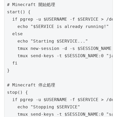
# Minecraft 開始処理

start() {

  if pgrep -u $USERNAME -f $SERVICE > /dev
    echo "$SERVICE is already running!"

  else

    echo "Starting $SERVICE..."

    tmux new-session -d -s $SESSION_NAME

    tmux send-keys -t $SESSION_NAME:0 "jav
  fi

}

# Minecraft 停止処理

stop() {

  if pgrep -u $USERNAME -f $SERVICE > /dev
    echo "Stopping $SERVICE"

    tmux send-keys -t $SESSION_NAME:0 "say