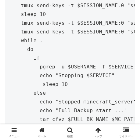
    tmux send-keys -t $SESSION_NAME:0 "say
    sleep 10

    tmux send-keys -t $SESSION_NAME:0 "sav
    tmux send-keys -t $SESSION_NAME:0 "sto
    while :

      do

        if

          pgrep -u $USERNAME -f $SERVICE >
          echo "Stopping $SERVICE"

           sleep 10

        else

          echo "Stopped minecraft_server"

          echo "Full Backup start ..."

          tar cfvz $FULL_BK_NAME $MC_PATH

          echo "Full Backup compleate!"

          find $BK_DIR -name "mc_full_back
メニュー
ホーム
検索
トップ
サイドバー