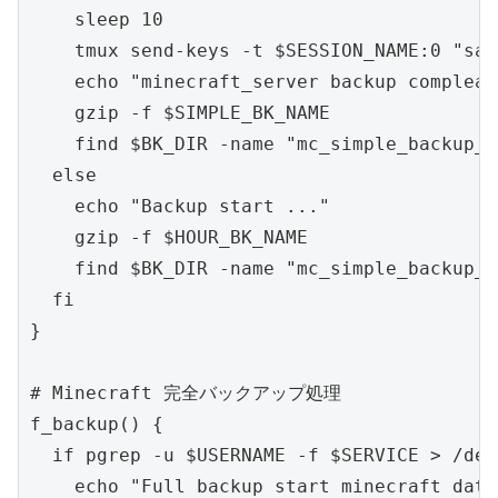
    sleep 10

    tmux send-keys -t $SESSION_NAME:0 "sav
    echo "minecraft_server backup compleate
    gzip -f $SIMPLE_BK_NAME

    find $BK_DIR -name "mc_simple_backup_*
  else

    echo "Backup start ..."

    gzip -f $HOUR_BK_NAME

    find $BK_DIR -name "mc_simple_backup_*
  fi

}

# Minecraft 完全バックアップ処理

f_backup() {

  if pgrep -u $USERNAME -f $SERVICE > /dev
    echo "Full backup start minecraft data.