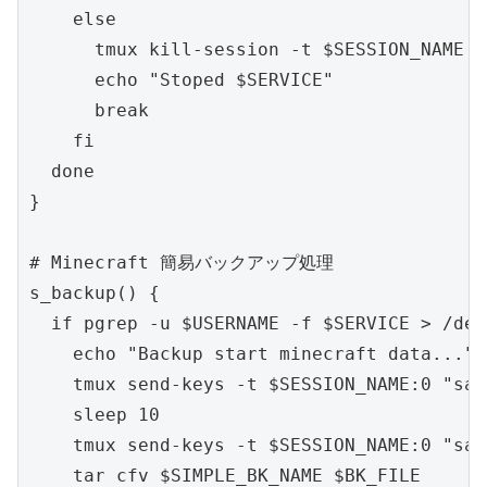
    else

      tmux kill-session -t $SESSION_NAME

      echo "Stoped $SERVICE"

      break

    fi

  done

}

# Minecraft 簡易バックアップ処理

s_backup() {

  if pgrep -u $USERNAME -f $SERVICE > /dev
    echo "Backup start minecraft data..."

    tmux send-keys -t $SESSION_NAME:0 "sav
    sleep 10

    tmux send-keys -t $SESSION_NAME:0 "sav
    tar cfv $SIMPLE_BK_NAME $BK_FILE
