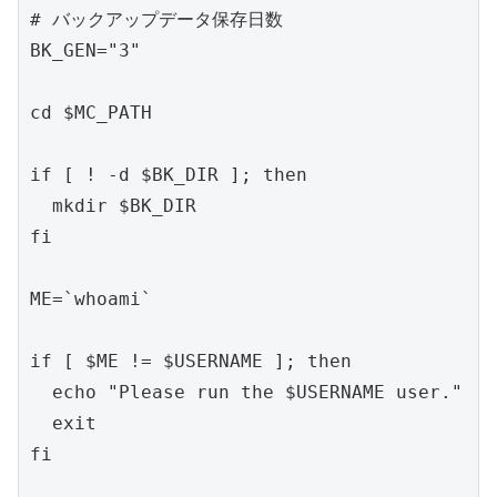
# バックアップデータ保存日数

BK_GEN="3"

cd $MC_PATH

if [ ! -d $BK_DIR ]; then

  mkdir $BK_DIR

fi

ME=`whoami`

if [ $ME != $USERNAME ]; then

  echo "Please run the $USERNAME user."

  exit

fi
