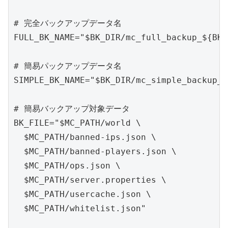
# 完全バックアップデータ名

FULL_BK_NAME="$BK_DIR/mc_full_backup_${BK_
# 簡易パックアップデータ名

SIMPLE_BK_NAME="$BK_DIR/mc_simple_backup_$
# 簡易バックアップ対象データ

BK_FILE="$MC_PATH/world \

  $MC_PATH/banned-ips.json \

  $MC_PATH/banned-players.json \

  $MC_PATH/ops.json \

  $MC_PATH/server.properties \

  $MC_PATH/usercache.json \

  $MC_PATH/whitelist.json"
